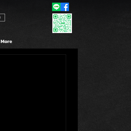
9
More