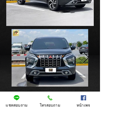
แชทสอบถาม
โทรสอบถาม
หน้าเพจ
Mitsubishi Xpander รุ่น 7 ที่นั่ง
เป็นหนึ่ง
ในรุ่นที่ได้รับความนิยมอย่างมาก