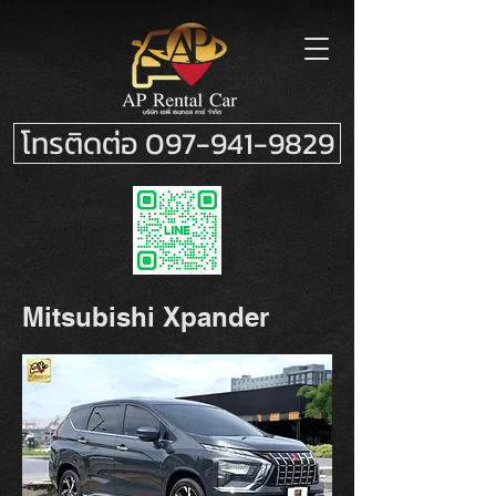
โทรติดต่อ 097-941-9829
Mitsubishi Xpander